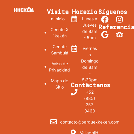
Visita
Horario
Síguenos
Inicio
Lunes a
Jueves
Referenci
Cenote X
de 8am
´kekén
- 5pm
Cenote
Viernes
Sambulá
a
Domingo
Aviso de
de 8am
Privacidad
-
5:30pm
Mapa de
Contáctanos
Sitio
+52
(985)
257
0460
contacto@parquexkeken.com
Valladolid,