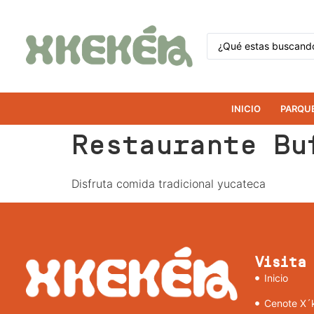
INICIO
PARQU
Restaurante Bu
Disfruta comida tradicional yucateca
Visita
Inicio
Cenote X´