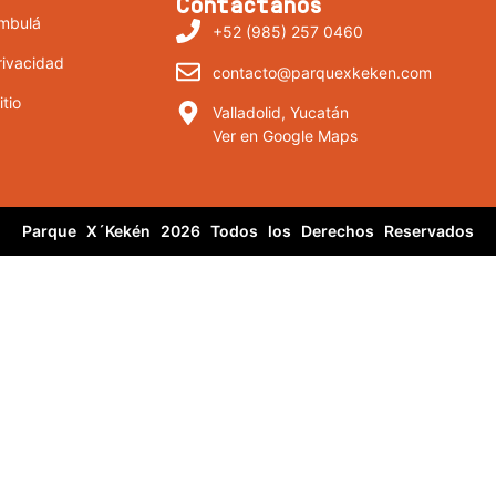
Contáctanos
mbulá
+52 (985) 257 0460
rivacidad
contacto@parquexkeken.com
tio
Valladolid, Yucatán
Ver en Google Maps
Parque X´Kekén 2026 Todos los Derechos Reservados