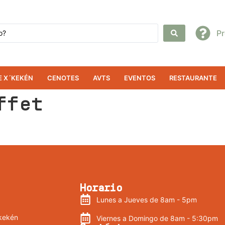
P
E X´KEKÉN
CENOTES
AVTS
EVENTOS
RESTAURANTE
ffet
Horario
Lunes a Jueves de 8am - 5pm
kekén
Viernes a Domingo de 8am - 5:30pm